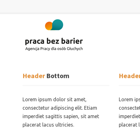
Praca
Jesteśmy
bez
agencją
barier
pracy
Header
Bottom
Heade
specjalizującą
się
w
Lorem ipsum dolor sit amet,
Lorem ips
rekrutacji
consectetur adipiscing elit. Etiam
consectet
osób
imperdiet sagittis sapien, sit amet
imperdiet
Głuchych.
placerat lacus ultricies.
placerat l